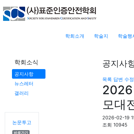
학회소개
학술지
학술행
공지사
학회소식
공지사항
목록
답변
수정
뉴스레터
202
갤러리
모대전
2026-02-19 1
논문투고
조회
10945
바로가기