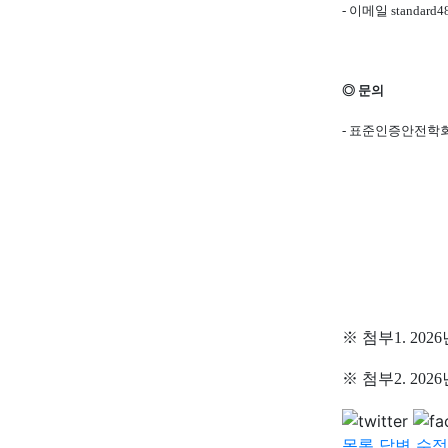
-
이메일
standard
◎
문의
-
표준인증안전학회
※
첨부
1. 2026
※
첨부
2. 2026
목록
답변
수정