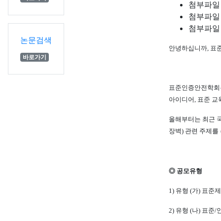
첨부파일
첨부파일
첨부파일
논문검색
안녕하십니까
,
표
바로가기
표준인증안전학회는
아이디어
,
표준 교
올해부터는 최근 국
장벽
)
관련 주제를
◎
공모유형
1)
유형
(
가
)
표준제
2)
유형
(
나
)
표준
/