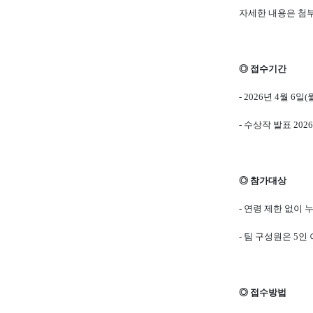
자세한 내용은 첨
◎
접수기간
- 2026
년
4
월
6
일
(
-
수상작 발표
2026
◎
참가대상
-
연령 제한 없이 
-
팀 구성원은
5
인 
◎
접수방법