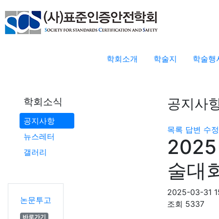
학회소개
학술지
학술행
공지사
학회소식
공지사항
목록
답변
수정
뉴스레터
202
갤러리
술대회
2025-03-31 1
논문투고
조회
5337
바로가기