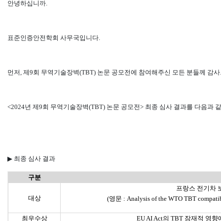
안녕하십니까
.
표준인증안전학회 사무국입니다
.
먼저
,
제9회 무역기술장벽
(TBT)
논문 공모전에 참여해주신 모든 분들께 감
<2024
년 제9회 무역기술장벽
(TBT)
논문 공모전
> 최종 심사 결과
를 다음과 
▶
최종 심사 결과
구분
프랑스 전기차 보
대상
(영문 : Analysis of the WTO TBT compatibility o
최우수상
EU AI Act의 TBT 잠재적 