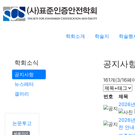
학회소개
학술지
학술행
공지사
학회소식
공지사항
161개(3/16페
뉴스레터
갤러리
번호
제목
2026
2026
논문투고
전 안내(
바로가기