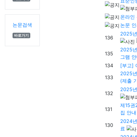
표준인
온라인 
논문검색
논문 인
2025
바로가기
136
2025
135
그램 안
134
[부고]
2025
133
(제출 
2025
132
제15권
131
집 안내
2024
130
료