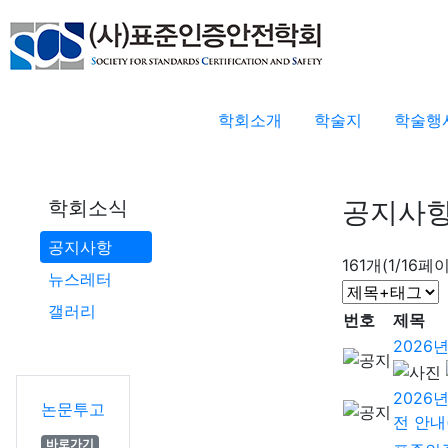
학회소개
학술지
학술행
공지사
학회소식
공지사항
161개(1/16페
뉴스레터
갤러리
번호
제목
2026
2026
논문투고
전 안내(
바로가기