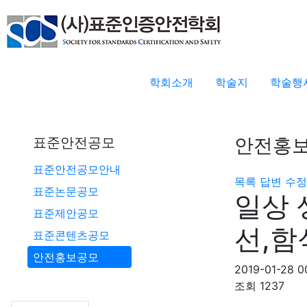
학회소개
학술지
학술행
안전홍
표준안전공모
표준안전공모안내
목록
답변
수정
표준논문공모
일상 
표준제안공모
선,함
표준콘텐츠공모
안전홍보공모
2019-01-28 0
조회
1237