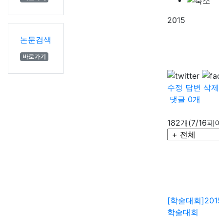
2015
논문검색
바로가기
수정
답변
삭제
댓글
0
개
182개(7/16페
[학술대회]
20
학술대회