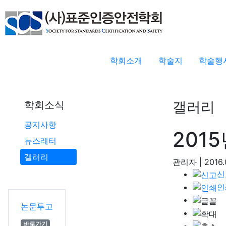
학회소개
학술지
학술행
갤러리
학회소식
공지사항
201
뉴스레터
갤러리
관리자
|
2016.
신
인
논문투고
바로가기