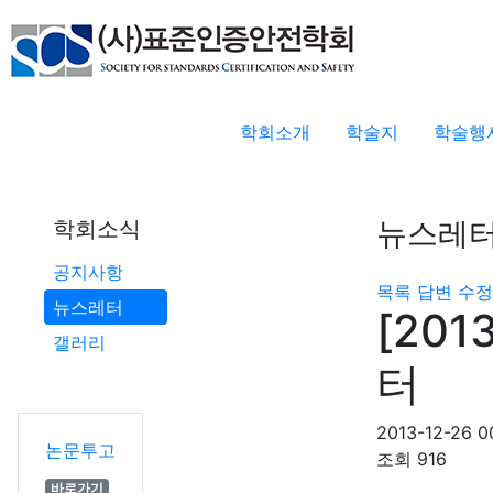
학회소개
학술지
학술행
뉴스레
학회소식
공지사항
목록
답변
수정
뉴스레터
[20
갤러리
터
2013-12-26 0
논문투고
조회
916
바로가기