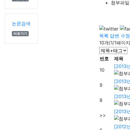
첨부파일
논문검색
바로가기
목록
답변
수정
10개(1/1페이지
번호
제목
[201
10
[201
9
[201
8
[201
>>
[201