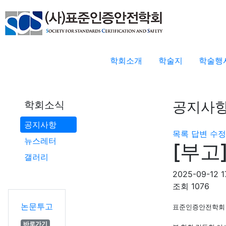
학회소개
학술지
학술행
공지사
학회소식
공지사항
목록
답변
수정
뉴스레터
[부고
갤러리
2025-09-12 1
조회
1076
논문투고
표준인증안전학회 
바로가기