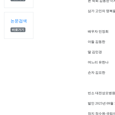
본 학회 김동한 
삼가 고인의 명복
논문검색
바로가기
배우자 민정희
아들 김동한
딸 김민경
며느리 유한나
손자 김요한
빈소 대전성모병원
발인
2025
년
09
월
장지 정수원
-
국립