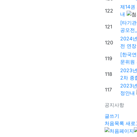
제14권
122
내
[타기관
121
공모전
2024
120
전 연장 
[한국연
119
문위원
2023
118
2차 종
2023
117
정안내
공지사항
글쓰기
처음목록
새로