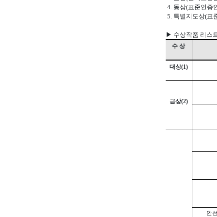
4. 동상(표준인증
5. 특별지도상(표
▶ 수상작품 리스트 
수 상
대상
(1)
금상
(2)
안선