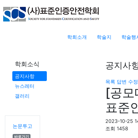
학회소개
학술지
학술행
공지사
학회소식
공지사항
목록
답변
수정
뉴스레터
[공모
갤러리
표준
2023-10-25 1
논문투고
조회
1458
바로가기