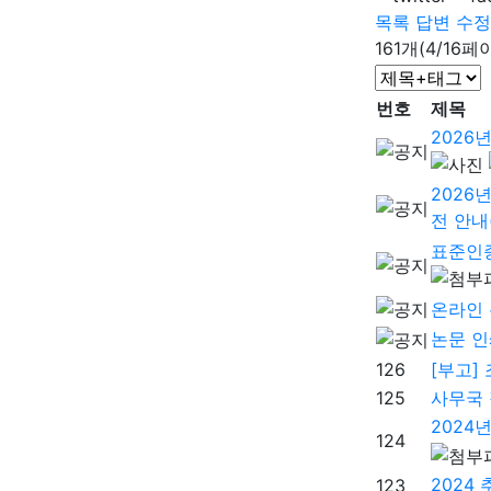
목록
답변
수정
161개(4/16페
번호
제목
2026
2026
전 안내(
표준인
온라인 
논문 인
126
[부고]
125
사무국 
2024
124
2024
123